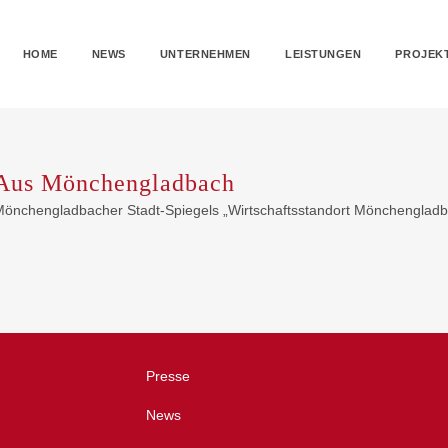
HOME
NEWS
UNTERNEHMEN
LEISTUNGEN
PROJEK
 Aus Mönchengladbach
 Mönchengladbacher Stadt-Spiegels „Wirtschaftsstandort Mönchengladbac
Presse
News
m