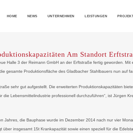
HOME
NEWS
UNTERNEHMEN
LEISTUNGEN
PROJEK
duktionskapazitäten Am Standort Erftstr
 neue Halle 3 der Reimann GmbH an der Erftstraße fertig geworden. Mit
die gesamte Produktionsfläche des Gladbacher Stahlbauers nun auf fa
straße sehr gut aufgestellt. Die erweiterten Produktionskapazitäten bi
für die Lebensmittelindustrie professionell durchzuführen“, ist Jürgen
en Jahres, die Bauphase wurde im Dezember 2014 nach nur vier Monat
t über insgesamt 15t Krankapazität sowie einen speziell für die Edelsta