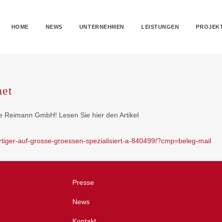
HOME
NEWS
UNTERNEHMEN
LEISTUNGEN
PROJEK
net
ie Reimann GmbH! Lesen Sie hier den Artikel
ertiger-auf-grosse-groessen-spezialisiert-a-840499/?cmp=beleg-mail
Presse
News
m
Kontakt